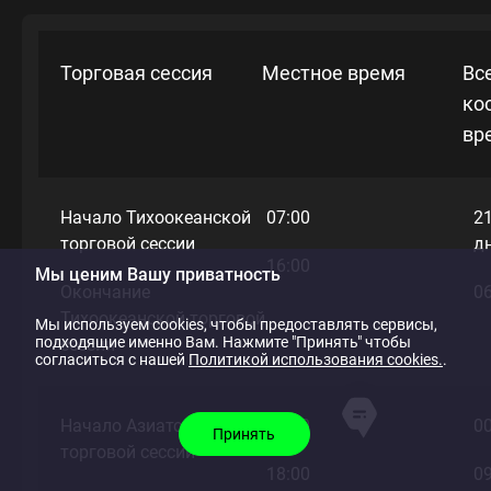
Торговая сессия
Местное время
Вс
ко
вр
Начало Тихоокеанской
07:00
2
торговой сессии
д
16:00
Мы ценим Вашу приватность
Окончание
06
Тихоокеанской торговой
Мы используем cookies, чтобы предоставлять сервисы,
подходящие именно Вам. Нажмите "Принять" чтобы
сессии
согласиться с нашей
Политикой использования cookies.
.
Начало Азиатской
09:00
00
Принять
торговой сессии
18:00
09