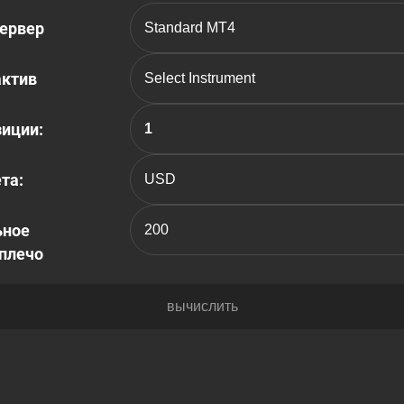
сервер
актив
иции:
та:
ьное
плечо
вычислить